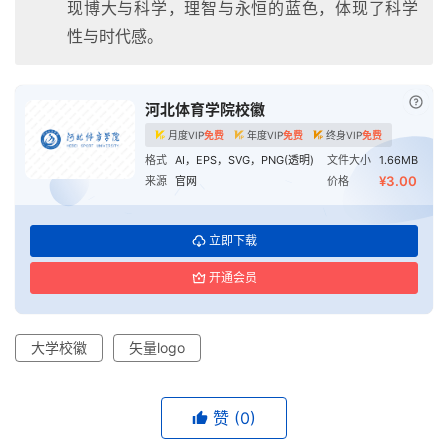
现博大与科学，理智与永恒的蓝色，体现了科学
性与时代感。
已付
河北体育学院校徽
月度VIP
免费
年度VIP
免费
终身VIP
免费
格式
AI，EPS，SVG，PNG(透明)
文件大小
1.66MB
¥3.00
来源
官网
价格
立即下载
开通会员
大学校徽
矢量logo
赞
(0)