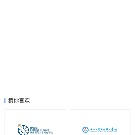
素
材
竞
赛
猜你喜欢