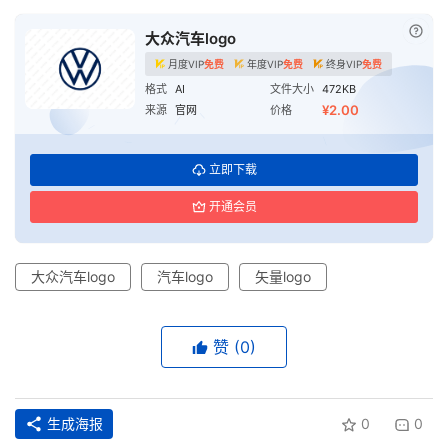
已付
大众汽车logo
月度VIP
免费
年度VIP
免费
终身VIP
免费
格式
AI
文件大小
472KB
¥2.00
来源
官网
价格
立即下载
开通会员
大众汽车logo
汽车logo
矢量logo
赞
(0)
生成海报
0
0
首