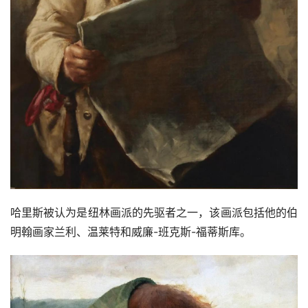
哈里斯被认为是纽林画派的先驱者之一，该画派包括他的伯
明翰画家兰利、温莱特和威廉-班克斯-福蒂斯库。