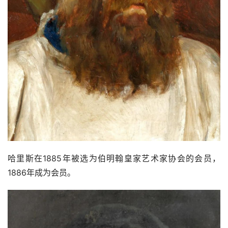
艺
登录
注册
术
工
业
素
材
竞
赛
哈里斯在1885年被选为伯明翰皇家艺术家协会的会员，
1886年成为会员。