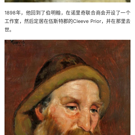
1898年，他回到了伯明翰，在诺里奇联合商会开设了一个
工作室，然后定居在伍斯特郡的Cleeve Prior，并在那里去
世。
首
页
资
讯
平
面
空
间