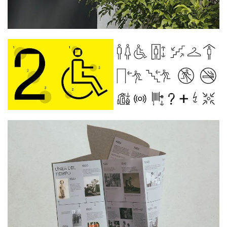
艺
登录
注册
术
工
业
素
材
竞
赛