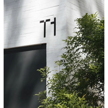
首
页
资
讯
平
面
空
间