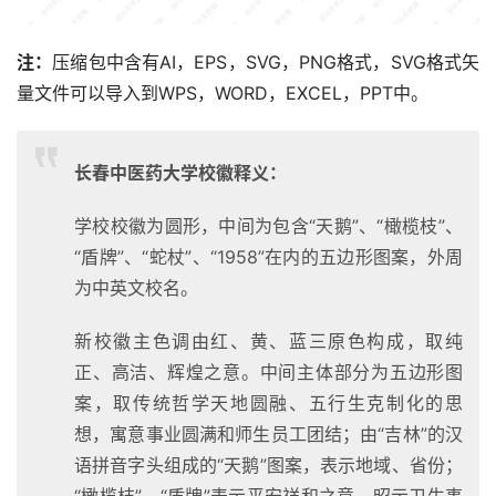
注：
压缩包中含有AI，EPS，SVG，PNG格式，SVG格式矢
量文件可以导入到WPS，WORD，EXCEL，PPT中。
长春中医药大学校徽释义：
学校校徽为圆形，中间为包含“天鹅”、“橄榄枝”、
“盾牌”、“蛇杖”、“1958”在内的五边形图案，外周
为中英文校名。
新校徽主色调由红、黄、蓝三原色构成，取纯
正、高洁、辉煌之意。中间主体部分为五边形图
案，取传统哲学天地圆融、五行生克制化的思
想，寓意事业圆满和师生员工团结；由“吉林”的汉
语拼音字头组成的“天鹅”图案，表示地域、省份；
“橄榄枝”、“盾牌”表示平安祥和之意，昭示卫生事