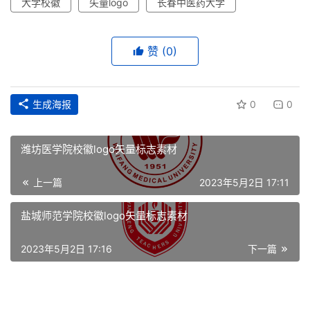
大学校徽
矢量logo
长春中医药大学
赞
(0)
首
页
生成海报
0
0
资
讯
潍坊医学院校徽logo矢量标志素材
平
面
上一篇
2023年5月2日 17:11
盐城师范学院校徽logo矢量标志素材
空
间
2023年5月2日 17:16
下一篇
艺
登录
注册
术