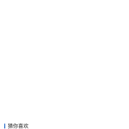
工
业
素
材
竞
赛
猜你喜欢