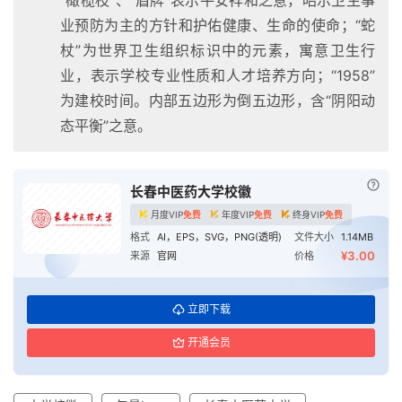
业预防为主的方针和护佑健康、生命的使命；“蛇
杖”为世界卫生组织标识中的元素，寓意卫生行
业，表示学校专业性质和人才培养方向；“1958”
为建校时间。内部五边形为倒五边形，含“阴阳动
态平衡”之意。
已付
长春中医药大学校徽
月度VIP
免费
年度VIP
免费
终身VIP
免费
格式
AI，EPS，SVG，PNG(透明)
文件大小
1.14MB
¥3.00
来源
官网
价格
立即下载
开通会员