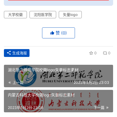
平
大学校徽
沈阳医学院
矢量logo
面
空
赞
(0)
间
艺
生成海报
0
0
登录
注册
术
湖北第二师范学院校徽logo矢量标志素材
工
业
上一篇
2023年5月2日 23:03
素
内蒙古科技大学校徽logo矢量标志素材
材
2023年5月2日 23:08
下一篇
竞