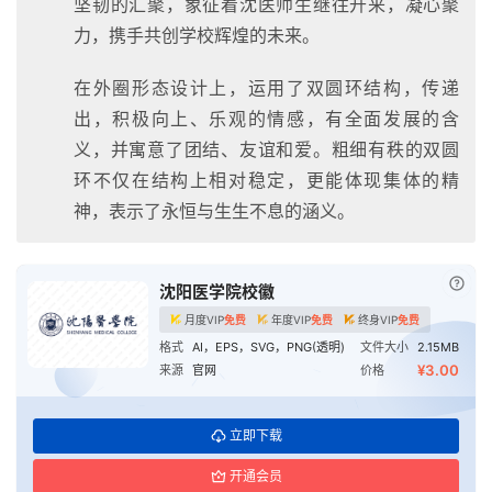
坚韧的汇聚，象征着沈医师生继往开来，凝心聚
力，携手共创学校辉煌的未来。
在外圈形态设计上，运用了双圆环结构，传递
出，积极向上、乐观的情感，有全面发展的含
义，并寓意了团结、友谊和爱。粗细有秩的双圆
环不仅在结构上相对稳定，更能体现集体的精
神，表示了永恒与生生不息的涵义。
已付
沈阳医学院校徽
月度VIP
免费
年度VIP
免费
终身VIP
免费
格式
AI，EPS，SVG，PNG(透明)
文件大小
2.15MB
首
¥3.00
来源
官网
价格
页
立即下载
资
讯
开通会员