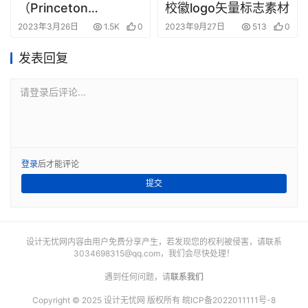
（Princeton
校徽logo矢量标志素材
University）校徽logo
2023年3月26日
1.5K
0
2023年9月27日
513
0
矢量标志素材
发表回复
请登录后评论...
登录
后才能评论
提交
设计无忧网内容由用户免费分享产生，若发现您的权利被侵害，请联系
3034698315@qq.com
，我们会尽快处理！
遇到任何问题，请
联系我们
Copyright © 2025 设计无忧网 版权所有
皖ICP备2022011111号-8