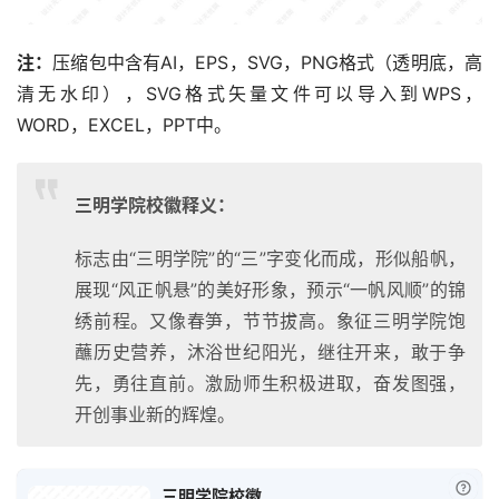
注：
压缩包中含有AI，EPS，SVG，PNG格式（透明底，高
清无水印），SVG格式矢量文件可以导入到WPS，
WORD，EXCEL，PPT中。
三明学院校徽释义：
标志由“三明学院”的“三”字变化而成，形似船帆，
展现“风正帆悬”的美好形象，预示“一帆风顺”的锦
绣前程。又像春笋，节节拔高。象征三明学院饱
蘸历史营养，沐浴世纪阳光，继往开来，敢于争
先，勇往直前。激励师生积极进取，奋发图强，
开创事业新的辉煌。
已付
三明学院校徽