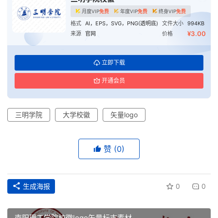
月度VIP
免费
年度VIP
免费
终身VIP
免费
格式
AI，EPS，SVG，PNG(透明底)
文件大小
994KB
¥3.00
来源
官网
价格
立即下载
开通会员
三明学院
大学校徽
矢量logo
赞
(0)
生成海报
0
0
首
页
南阳理工学院校徽logo矢量标志素材