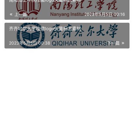
资
上一篇
2023年5月5日 00:16
讯
齐齐哈尔大学校徽logo矢量标志素材
平
2023年5月5日 00:38
下一篇
面
空
间
艺
登录
注册
术
工
业
素