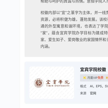
帮助与呵护的真诚与热情。意指学院人
校徽内部以“宜”之篆字为主体，并一
资源，必将积健为雄，蓬勃发展。该校徽
通的外型寓意和谐环境，也表达了学院
“家”，蕴含宜宾学院办学目标为建成
家、爱生如子、爱岗敬业的家国情怀和
内涵。
宜宾学院校徽
月度VIP
免费
格式
AI，EPS，S
来源
官网