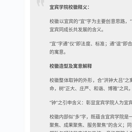
宜宾学院校徽释义：
校徽以宜宾的“宜”字为主要创意思路，
宜宾同成长共发展的含义。
”宜“字通”仪“即法度、标准；通”谊
的寓意。
校徽造型及寓意解释
校徽整体取钟的外形，合“洪钟大吕”
命，树“正大、庄严、和谐、博雅”之风
“钟”之引申含义：彰显宜宾学院人为宜
校徽内部似“多”字，既蕴含宜宾学院是
聚焦、成果聚焦、服务聚焦”的含义；同