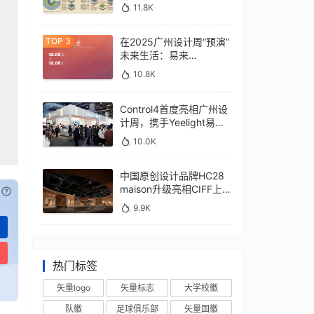
11.8K
在2025广州设计周“预演”
未来生活：易来
xControl4展位待您亲鉴
10.8K
Control4首度亮相广州设
计周，携手Yeelight易来
深化本土战略
10.0K
中国原创设计品牌HC28
maison升级亮相CIFF上
已付费？
登录
或
刷新
海，汇聚设计巨擘
9.9K
热门标签
矢量logo
矢量标志
大学校徽
队徽
足球俱乐部
矢量国徽