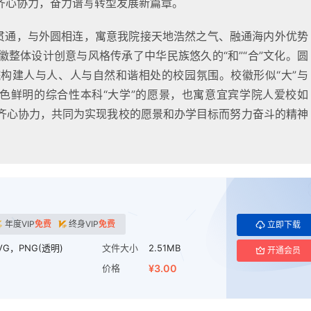
齐心协力，奋力谱写转型发展新篇章。
线贯通，与外圆相连，寓意我院接天地浩然之气、融通海内外优势
整体设计创意与风格传承了中华民族悠久的“和”“合”文化。圆
构建人与人、人与自然和谐相处的校园氛围。校徽形似“大”与
特色鲜明的综合性本科“大学”的愿景，也寓意宜宾学院人爱校如
齐心协力，共同为实现我校的愿景和办学目标而努力奋斗的精神
年度VIP
免费
终身VIP
免费
立即下载
VG，PNG(透明)
文件大小
2.51MB
开通会员
价格
¥3.00