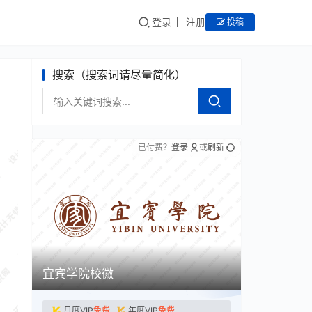
登录
注册
投稿
搜索（搜索词请尽量简化）
已付费？
登录
或
刷新
宜宾学院校徽
月度VIP
免费
年度VIP
免费