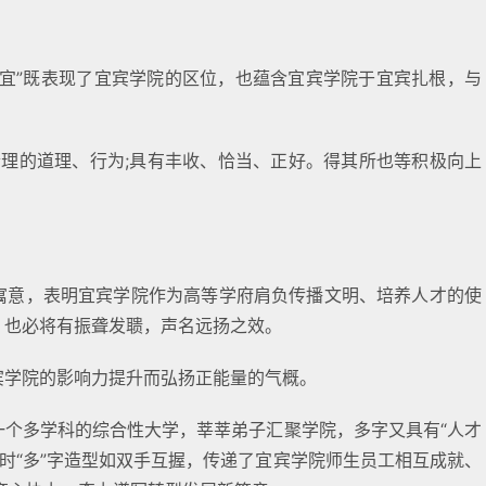
“宜”既表现了宜宾学院的区位，也蕴含宜宾学院于宜宾扎根，与
“即合理的道理、行为;具有丰收、恰当、正好。得其所也等积极向上
之寓意，表明宜宾学院作为高等学府肩负传播文明、培养人才的使
，也必将有振聋发聩，声名远扬之效。
宾学院的影响力提升而弘扬正能量的气概。
一个多学科的综合性大学，莘莘弟子汇聚学院，多字又具有“人才
时“多”字造型如双手互握，传递了宜宾学院师生员工相互成就、