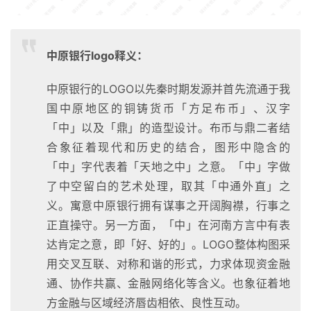
中原银行logo释义：
中原银行的LOGO以先秦时期发源并首先流通于我
国中原地区的铜铸货币「方足布币」、汉字
「中」以及「鼎」的造型设计。布币与鼎二者结
合象征着现代和历史的结合，图形中隐含的
「中」字代表着「天地之中」之意。「中」字做
了中空留白的艺术处理，取其「中通外直」之
义。寓意中原银行拥有谋事之开阔胸襟，行事之
正直操守。另一方面，「中」在河南方言中有表
达肯定之意，即「好、好的」。LOGO整体构图采
用交叉互联、对称和谐的形式，力求体现资金融
通、协作共赢、金融网络化等含义。也象征着地
方金融与区域经济唇齿相依、良性互动。