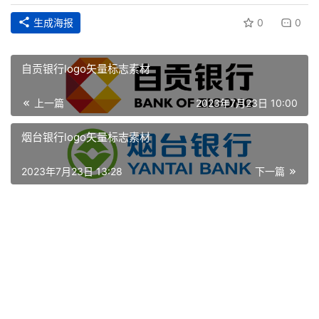
首
生成海报
0
0
页
资
自贡银行logo矢量标志素材
讯
上一篇
2023年7月23日 10:00
平
烟台银行logo矢量标志素材
面
2023年7月23日 13:28
下一篇
空
间
艺
登录
注册
术
工
业