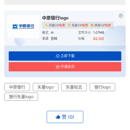
已付
中原银行logo
月度VIP
免费
年度VIP
免费
终身VIP
免费
格式
AI
文件大小
1.07MB
¥2.00
来源
官网
价格
立即下载
开通会员
中原银行
矢量logo
矢量标志
银行logo
银行矢量logo
赞
(0)