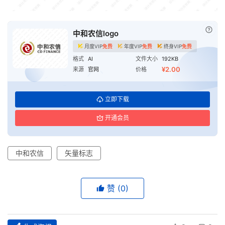
已付
中和农信logo
月度VIP
免费
年度VIP
免费
终身VIP
免费
格式
AI
文件大小
192KB
¥2.00
来源
官网
价格
立即下载
开通会员
中和农信
矢量标志
赞
(0)