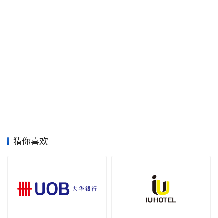
空
间
艺
登录
注册
术
工
业
素
材
猜你喜欢
竞
赛