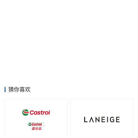
空
间
艺
登录
注册
术
工
业
素
材
猜你喜欢
竞
赛