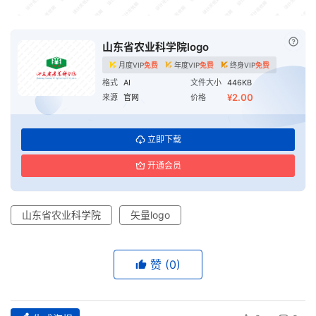
已付
山东省农业科学院logo
月度VIP
免费
年度VIP
免费
终身VIP
免费
格式
AI
文件大小
446KB
¥2.00
来源
官网
价格
立即下载
开通会员
山东省农业科学院
矢量logo
赞
(0)