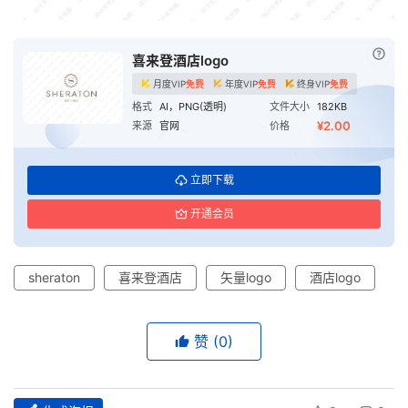
已付
喜来登酒店logo
月度VIP
免费
年度VIP
免费
终身VIP
免费
格式
AI，PNG(透明)
文件大小
182KB
¥2.00
来源
官网
价格
立即下载
开通会员
sheraton
喜来登酒店
矢量logo
酒店logo
赞
(0)