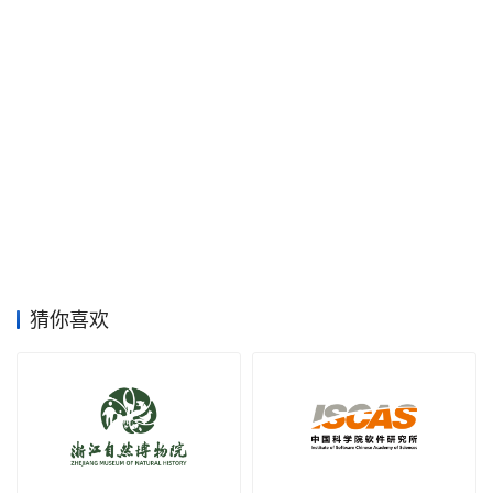
空
间
艺
登录
注册
术
工
业
素
材
猜你喜欢
竞
赛