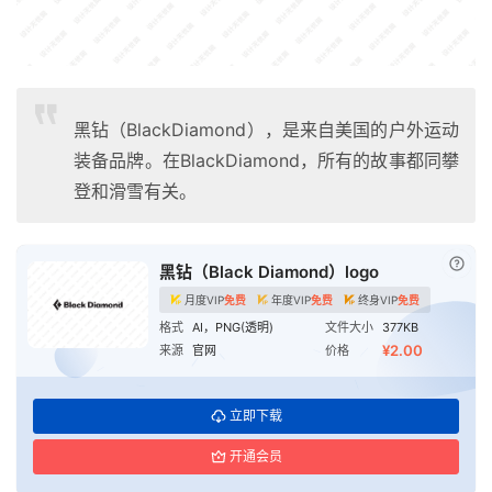
黑钻（BlackDiamond），是来自美国的户外运动
装备品牌。在BlackDiamond，所有的故事都同攀
登和滑雪有关。
已付
黑钻（Black Diamond）logo
月度VIP
免费
年度VIP
免费
终身VIP
免费
格式
AI，PNG(透明)
文件大小
377KB
¥2.00
来源
官网
价格
立即下载
开通会员