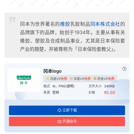
冈本为世界著名的
橡胶
乳胶制品
冈本株式会社
的
品牌旗下的品牌，始创于1934年。主要从事有关
橡胶、塑胶及合成制品事业，尤其是日本保险套
产业的翘楚，并被尊称为「日本保险套教父｣。
已付
冈本logo
月度VIP
免费
年度VIP
免费
终身VIP
免费
格式
AI，PNG(透明)
文件大小
340KB
¥2.00
来源
官网
价格
立即下载
开通会员