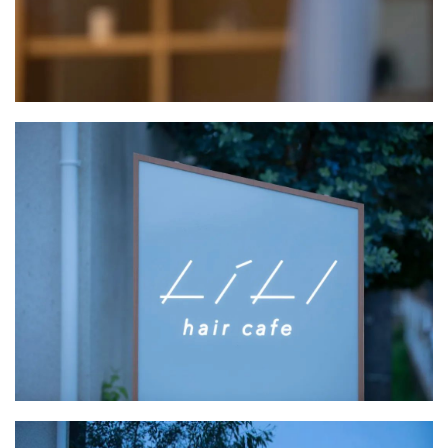
资
讯
平
面
空
间
艺
登录
注册
术
工
业
素