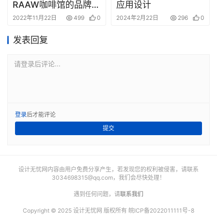
RAAW咖啡馆的品牌设
应用设计
计
2022年11月22日
499
0
2024年2月22日
296
0
发表回复
请登录后评论...
登录
后才能评论
提交
设计无忧网内容由用户免费分享产生，若发现您的权利被侵害，请联系
3034698315@qq.com
，我们会尽快处理！
遇到任何问题，请
联系我们
Copyright © 2025 设计无忧网 版权所有
皖ICP备2022011111号-8