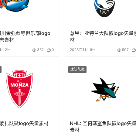
:四川金强蓝鲸俱乐部logo
意甲：亚特兰大队徽logo矢量
志素材
材
11月2日
362
0
2023年11月9日
507
球队队徽
蒙扎队徽logo矢量素材
NHL: 圣何塞鲨鱼队徽logo矢
素材