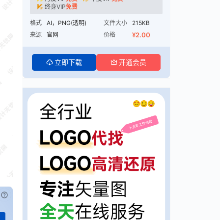
终身VIP
免费
格式
AI，PNG(透明)
文件大小
215KB
来源
官网
价格
¥2.00
立即下载
开通会员
已付费？
登录
或
刷新