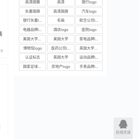
高清国徽
高清
银行logo
矢量国旗
高清国旗
汽车logo
银行矢量logo
名画
航空公司logo
电器品牌logo
酒店logo
医院logo
素
美国大学校徽
美国大学
家电品牌logo
博物馆logo
医药公司logo
英国大学校徽
0
认证标志
英国大学
运动品牌logo
国家足球队队徽
房地产logo
手表品牌logo
量
在线交谈