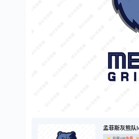
孟菲斯灰熊队l
月度VIP
免费