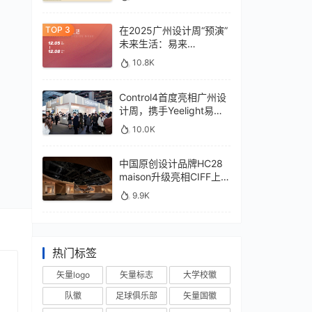
在2025广州设计周“预演”
未来生活：易来
xControl4展位待您亲鉴
10.8K
Control4首度亮相广州设
计周，携手Yeelight易来
深化本土战略
10.0K
中国原创设计品牌HC28
maison升级亮相CIFF上
海，汇聚设计巨擘
9.9K
热门标签
矢量logo
矢量标志
大学校徽
队徽
足球俱乐部
矢量国徽