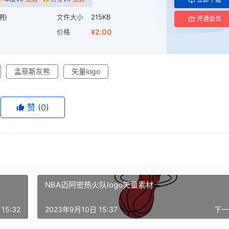
明)
文件大小
215KB
开通会员
价格
¥2.00
孟菲斯灰熊
矢量logo
赞
(0)
NBA迈阿密热火队logo矢量素材
15:32
2023年9月10日 15:37
下