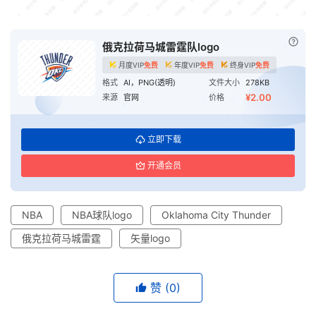
已付
俄克拉荷马城雷霆队logo
月度VIP
免费
年度VIP
免费
终身VIP
免费
格式
AI，PNG(透明)
文件大小
278KB
¥2.00
来源
官网
价格
立即下载
开通会员
NBA
NBA球队logo
Oklahoma City Thunder
俄克拉荷马城雷霆
矢量logo
赞
(0)