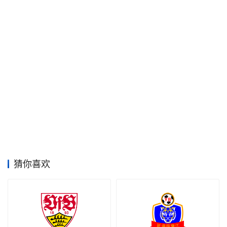
空
间
艺
登录
注册
术
工
业
素
材
猜你喜欢
竞
赛