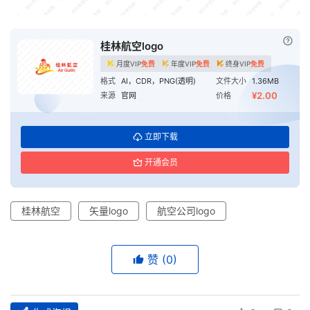
已付
桂林航空logo
月度VIP
免费
年度VIP
免费
终身VIP
免费
格式
AI，CDR，PNG(透明)
文件大小
1.36MB
¥2.00
来源
官网
价格
立即下载
开通会员
桂林航空
矢量logo
航空公司logo
赞
(0)