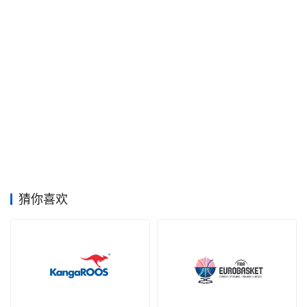
空
间
艺
登录
注册
术
工
业
素
材
猜你喜欢
竞
赛