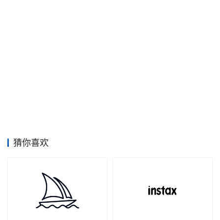
空
间
艺
登录
注册
术
工
业
素
材
猜你喜欢
竞
赛