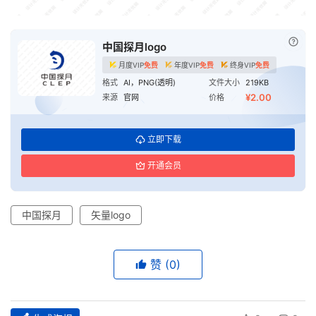
已付
中国探月logo
月度VIP
免费
年度VIP
免费
终身VIP
免费
格式
AI，PNG(透明)
文件大小
219KB
¥2.00
来源
官网
价格
立即下载
开通会员
中国探月
矢量logo
赞
(0)