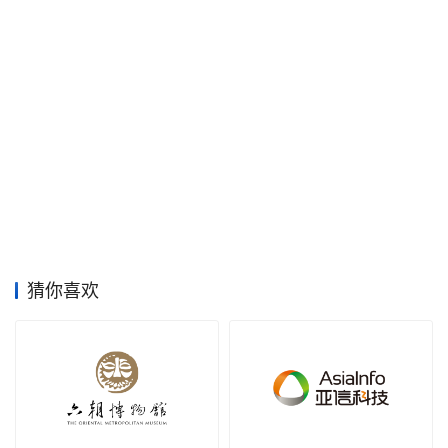
空
间
艺
登录
注册
术
工
业
素
材
猜你喜欢
竞
赛