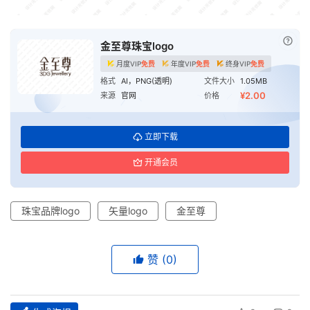
已付
金至尊珠宝logo
月度VIP
免费
年度VIP
免费
终身VIP
免费
格式
AI，PNG(透明)
文件大小
1.05MB
¥2.00
来源
官网
价格
立即下载
开通会员
珠宝品牌logo
矢量logo
金至尊
赞
(0)