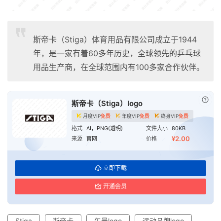
斯帝卡（Stiga）体育用品有限公司成立于1944
年，是一家有着60多年历史，全球领先的乒乓球
用品生产商，在全球范围内有100多家合作伙伴。
已付
斯帝卡（Stiga）logo
月度VIP
免费
年度VIP
免费
终身VIP
免费
格式
AI，PNG(透明)
文件大小
80KB
¥2.00
来源
官网
价格
立即下载
开通会员
Stiga
斯帝卡
矢量logo
运动品牌logo