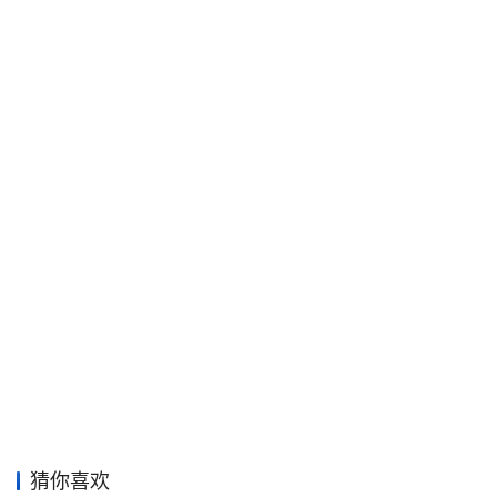
平
面
空
间
艺
登录
注册
术
工
业
素
材
竞
赛
猜你喜欢