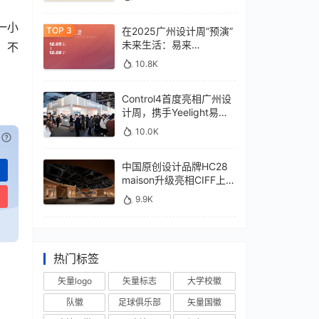
一小
在2025广州设计周“预演”
未来生活：易来
，不
xControl4展位待您亲鉴
10.8K
Control4首度亮相广州设
计周，携手Yeelight易来
深化本土战略
10.0K
已付费？
登录
或
刷新
中国原创设计品牌HC28
maison升级亮相CIFF上
海，汇聚设计巨擘
9.9K
热门标签
矢量logo
矢量标志
大学校徽
队徽
足球俱乐部
矢量国徽