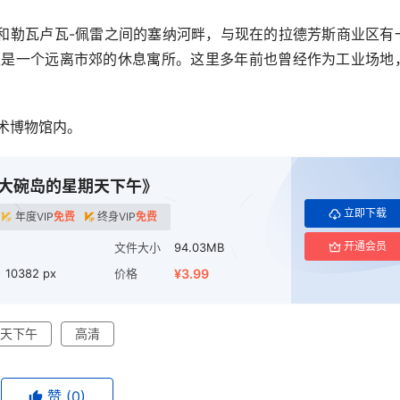
和勒瓦卢瓦-佩雷之间的塞纳河畔，与现在的拉德芳斯商业区有
这里是一个远离市郊的休息寓所。这里多年前也曾经作为工业场地
艺术博物馆内。
《大碗岛的星期天下午》
立即下载
年度VIP
免费
终身VIP
免费
开通会员
文件大小
94.03MB
 10382 px
价格
¥3.99
天下午
高清
赞
(0)