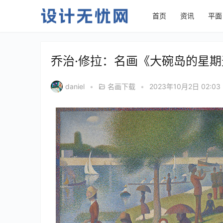
首页
资讯
平面
乔治·修拉：名画《大碗岛的星
daniel
•
名画下载
•
2023年10月2日 02:03