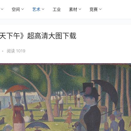
空间
艺术
工业
素材
竞赛
期天下午》超高清大图下载
•
阅读 1019