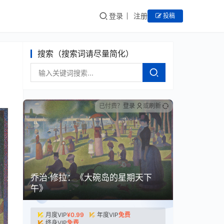
登录
注册
投稿
搜索（搜索词请尽量简化）
已付费？
登录
或
刷新
乔治·修拉：《大碗岛的星期天下
午》
月度VIP
¥
0.99
年度VIP
免费
终身VIP
免费