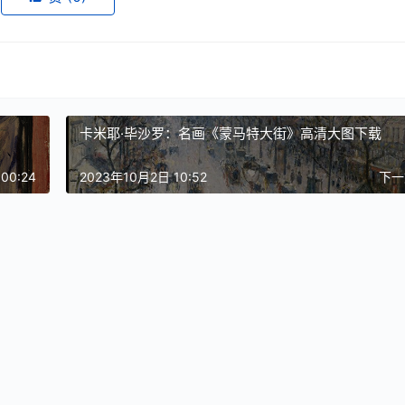
卡米耶·毕沙罗：名画《蒙马特大街》高清大图下载
00:24
2023年10月2日 10:52
下