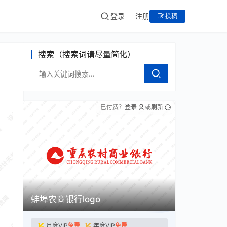
登录
注册
投稿
搜索（搜索词请尽量简化）
已付费？
登录
或
刷新
蚌埠农商银行logo
月度VIP
免费
年度VIP
免费