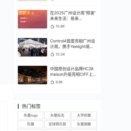
在2025广州设计周“预演”
未来生活：易来
xControl4展位待您亲鉴
10.8K
Control4首度亮相广州设
计周，携手Yeelight易来
深化本土战略
10.0K
中国原创设计品牌HC28
maison升级亮相CIFF上
海，汇聚设计巨擘
9.9K
热门标签
矢量logo
矢量标志
大学校徽
队徽
足球俱乐部
矢量国徽