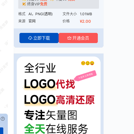
终身VIP
免费
格式
AI，PNG(透明)
文件大小
1.01MB
来源
官网
价格
¥2.00
立即下载
开通会员
已付费？
登录
或
刷新