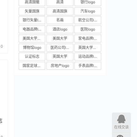
高清国徽
高清
银行logo
矢量国旗
高清国旗
汽车logo
银行矢量logo
名画
航空公司logo
电器品牌logo
酒店logo
医院logo
美国大学校徽
美国大学
家电品牌logo
0
博物馆logo
医药公司logo
英国大学校徽
认证标志
英国大学
运动品牌logo
国家足球队队徽
房地产logo
手表品牌logo
志
在线交谈