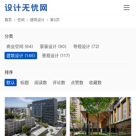
首页
空间
建筑设计
第5页
分类
商业空间
(64)
家装设计
(90)
导视设计
(72)
首
页
建筑设计
(146)
景观设计
(117)
资
排序
讯
默认
标题
阅读数
评论数
点赞数
收藏数
平
面
空
间