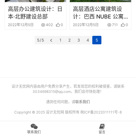
艺
高层办公建筑设计：日
高层酒店公寓建筑设
登录
注册
术
本·北野建设总部
计：巴西 NUBE 公寓
楼
2022年12月5日
402
0
2022年12月5日
711
0
工
业
5 / 5
1
2
3
4
5
素
材
竞
设计无忧网内容由用户免费分享产生，若发现您的权利被侵害，请联系
赛
3034698315@qq.com
，我们会尽快处理！
遇到任何问题，请
联系我们
Copyright © 2025 设计无忧网 版权所有
皖ICP备2022011111号-8
联系我们
留言