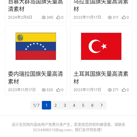
百慕大群岛国旗矢量高
乌拉圭国旗矢量高清素
清素材
材
2024年2月6日
365
0
2023年11月17日
311
0
委内瑞拉国旗矢量高清
土耳其国旗矢量高清素
素材
材
2023年11月17日
520
0
2023年11月17日
271
0
1 / 7
1
2
3
4
5
6
设计无忧网内容由用户免费分享产生，若发现您的权利被侵害，请联系
3034698315@qq.com
，我们会尽快处理！