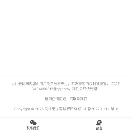
艺
登录
注册
术
工
业
素
材
竞
设计无忧网内容由用户免费分享产生，若发现您的权利被侵害，请联系
赛
3034698315@qq.com
，我们会尽快处理！
遇到任何问题，请
联系我们
Copyright © 2025 设计无忧网 版权所有
皖ICP备2022011111号-8
联系我们
留言