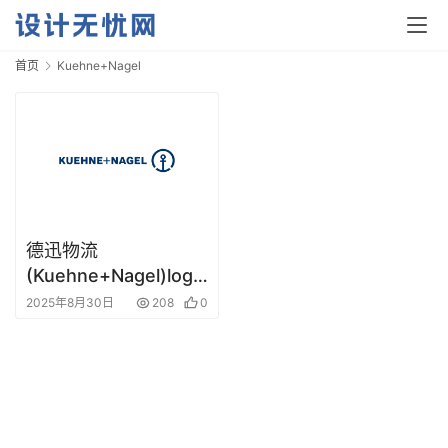
首页
Kuehne+Nagel
首
页
资
德迅物流
讯
(Kuehne+Nagel)logo
矢量标志素材
2025年8月30日
208
0
平
面
空
间