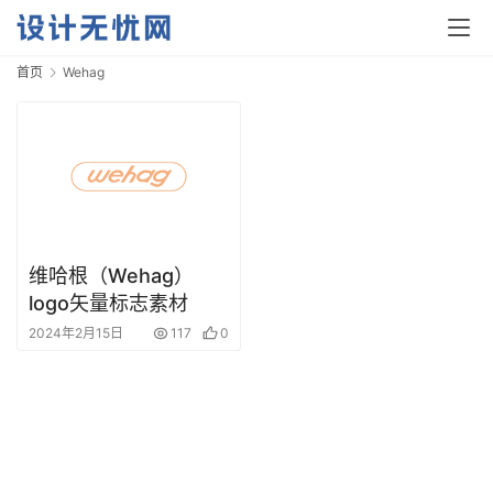
首页
Wehag
首
页
资
维哈根（Wehag）
讯
logo矢量标志素材
2024年2月15日
117
0
平
面
空
间