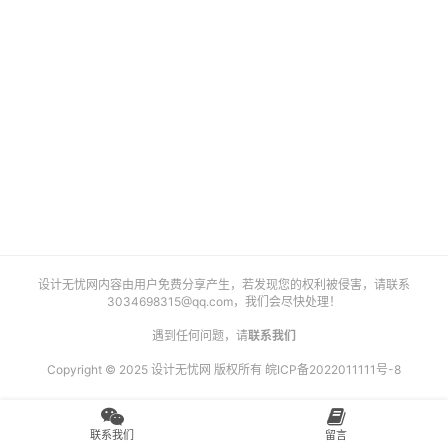
艺
登录
注册
术
工
业
素
材
竞
设计无忧网内容由用户免费分享产生，若发现您的权利被侵害，请联系
赛
3034698315@qq.com
，我们会尽快处理！
遇到任何问题，请
联系我们
Copyright © 2025 设计无忧网 版权所有
皖ICP备2022011111号-8
联系我们
留言