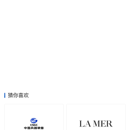
空
间
艺
登录
注册
术
工
业
素
材
猜你喜欢
竞
赛