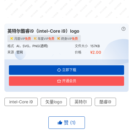
已付
英特尔酷睿i9（intel-Core i9）logo
月度VIP
免费
年度VIP
免费
终身VIP
免费
格式
AI，SVG，PNG(透明)
文件大小
157KB
¥2.00
来源
官网
价格
立即下载
开通会员
intel-Core i9
矢量logo
英特尔
酷睿i9
赞
(1)