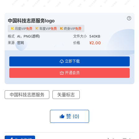
已付
中国科技志愿服务logo
月度VIP
免费
年度VIP
免费
终身VIP
免费
格式
AI，PNG(透明)
文件大小
540KB
¥2.00
来源
官网
价格
立即下载
开通会员
中国科技志愿服务
矢量标志
赞
(0)