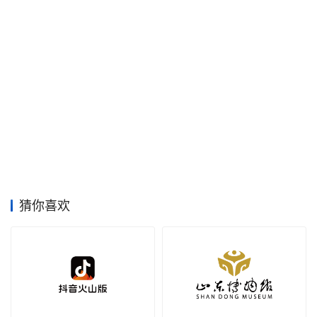
空
间
艺
登录
注册
术
工
业
素
材
猜你喜欢
竞
赛