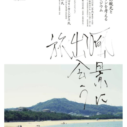
艺
登录
注册
术
工
业
素
材
竞
赛