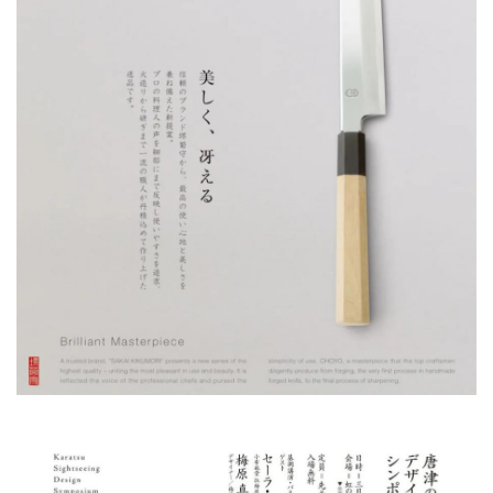
首
页
资
讯
平
面
空
间