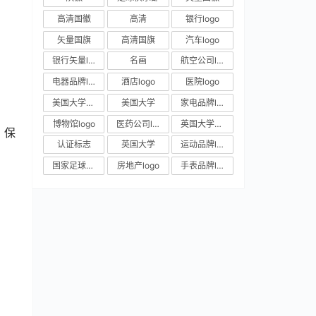
高清国徽
高清
银行logo
矢量国旗
高清国旗
汽车logo
银行矢量logo
名画
航空公司logo
电器品牌logo
酒店logo
医院logo
美国大学校徽
美国大学
家电品牌logo
博物馆logo
医药公司logo
英国大学校徽
，保
认证标志
英国大学
运动品牌logo
。
国家足球队队徽
房地产logo
手表品牌logo