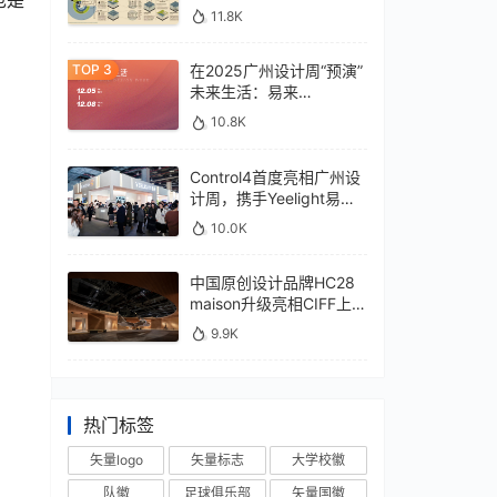
11.8K
在2025广州设计周“预演”
未来生活：易来
xControl4展位待您亲鉴
10.8K
Control4首度亮相广州设
计周，携手Yeelight易来
深化本土战略
10.0K
中国原创设计品牌HC28
maison升级亮相CIFF上
海，汇聚设计巨擘
9.9K
热门标签
矢量logo
矢量标志
大学校徽
队徽
足球俱乐部
矢量国徽