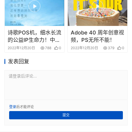
诗歌POS机，细水长流
Adobe 40 周年创意视
的公益IP生命力！中国
频，PS无所不能！
银联公益影片 《诗的
2022年12月20日
788
0
2022年12月20日
379
0
童话》
发表回复
请登录后评论...
登录
后才能评论
提交