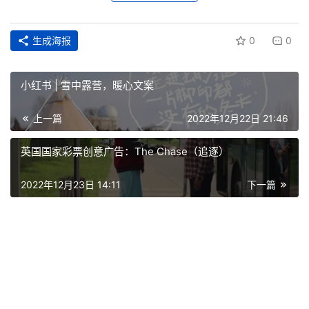
空
生成海报
0
0
间
艺
小红书 | 雪中露营，暖心文案
登录
注册
术
上一篇
2022年12月22日 21:46
工
英国国家彩票创意广告：The Chase（追逐）
业
2022年12月23日 14:11
下一篇
素
材
竞
赛