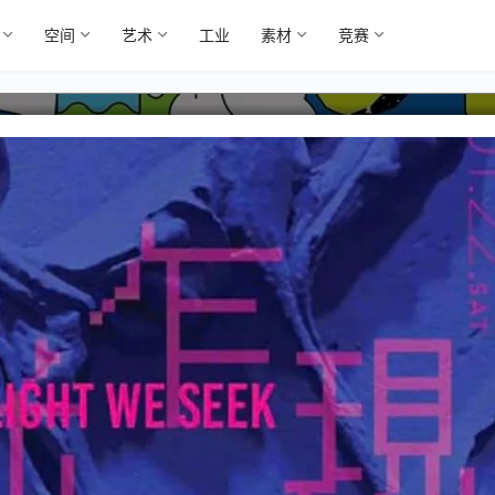
空间
艺术
工业
素材
竞赛
品集（19）