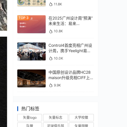
11.8K
在2025广州设计周“预演”
未来生活：易来
xControl4展位待您亲鉴
10.8K
Control4首度亮相广州设
计周，携手Yeelight易来
深化本土战略
10.0K
中国原创设计品牌HC28
maison升级亮相CIFF上
海，汇聚设计巨擘
9.9K
热门标签
矢量logo
矢量标志
大学校徽
队徽
足球俱乐部
矢量国徽