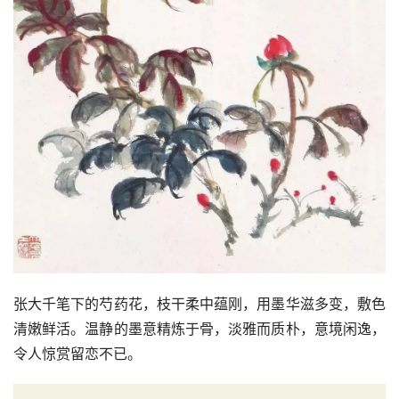
张大千笔下的芍药花，枝干柔中蕴刚，用墨华滋多变，敷色
清嫩鲜活。温静的墨意精炼于骨，淡雅而质朴，意境闲逸，
令人惊赏留恋不已。