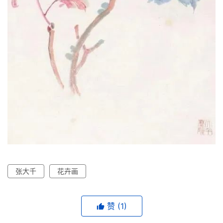
张大千
花卉画
赞
(1)