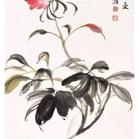
空
间
艺
登录
注册
术
工
业
素
材
竞
赛