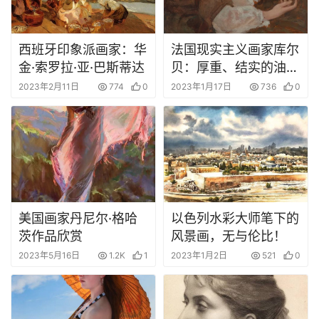
西班牙印象派画家：华
法国现实主义画家库尔
金·索罗拉·亚·巴斯蒂达
贝：厚重、结实的油画
作品
2023年2月11日
774
0
2023年1月17日
736
0
美国画家丹尼尔·格哈
以色列水彩大师笔下的
茨作品欣赏
风景画，无与伦比！
2023年5月16日
1.2K
1
2023年1月2日
521
0