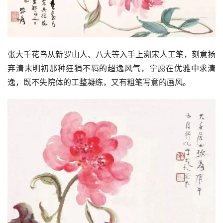
张大千花鸟从新罗山人、八大等入手上溯宋人工笔，刻意扬
弃清末明初那种狂狷不羁的超逸风气，宁愿在优雅中求清
逸，既不失院体的工整凝练，又有粗笔写意的画风。