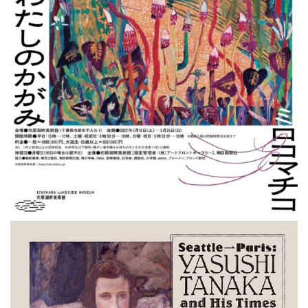
平
面
空
间
艺
登录
注册
术
工
业
素
材
竞