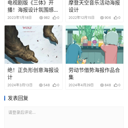
电视剧版《三体》开
摩登天空音乐活动海报
播！海报设计氛围感拉
设计
满！
2023年1月18日
982
0
2022年12月15日
906
0
绝！正负形创意海报设
劳动节借势海报作品合
计
集
2024年3月13日
548
0
2024年4月29日
848
0
发表回复
请登录后评论...