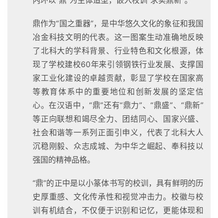
鼎作为“国之重器”，是中华悠久文化的象征和我国
冶金科技文明的代表。这一图案生动准确地反映
了北科大的学科背景、行业特色和文化根源，体
现了学校建校60年来引领钢铁行业发展、支撑国
家工业化建设的卓越贡献，彰显了学校在国家高
等教育体系中的重要地位和创新发展的坚定信
心。在汉语中，“鼎”还有“鼎力”、“鼎盛”、“鼎新”
等正向联想和竭尽全力、团结同心、国家兴盛、
社会和谐等一系列正面引申义，代表了北科大人
沉稳刚毅、众志成城、为中华之崛起、奉科技以
强国的精神品格。
“鼎”的正中是以小篆体书写的校训，具有鲜明的历
史厚重感、文化传承性和视觉冲击力。校徽与校
训有机结合，不仅便于识别和记忆，更能体现和