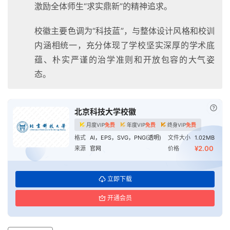
激励全体师生“求实鼎新”的精神追求。
校徽主要色调为“科技蓝”，与整体设计风格和校训
内涵相统一，充分体现了学校坚实深厚的学术底
蕴、朴实严谨的治学准则和开放包容的大气姿
态。
已付
北京科技大学校徽
月度VIP
免费
年度VIP
免费
终身VIP
免费
格式
AI，EPS，SVG，PNG(透明)
文件大小
1.02MB
¥2.00
来源
官网
价格
首
页
立即下载
资
开通会员
讯