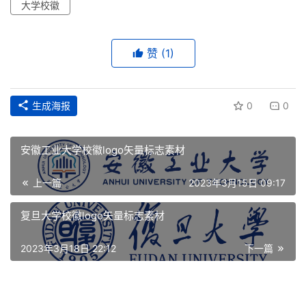
大学校徽
平
面
赞
(1)
空
间
生成海报
0
0
艺
登录
注册
术
安徽工业大学校徽logo矢量标志素材
工
上一篇
2023年3月15日 09:17
业
复旦大学校徽logo矢量标志素材
素
材
2023年3月18日 22:12
下一篇
竞
赛