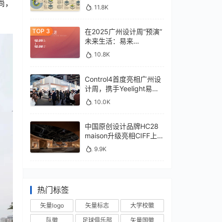
尚，
11.8K
在2025广州设计周“预演”
未来生活：易来
xControl4展位待您亲鉴
10.8K
Control4首度亮相广州设
计周，携手Yeelight易来
深化本土战略
10.0K
中国原创设计品牌HC28
maison升级亮相CIFF上
海，汇聚设计巨擘
9.9K
热门标签
矢量logo
矢量标志
大学校徽
队徽
足球俱乐部
矢量国徽