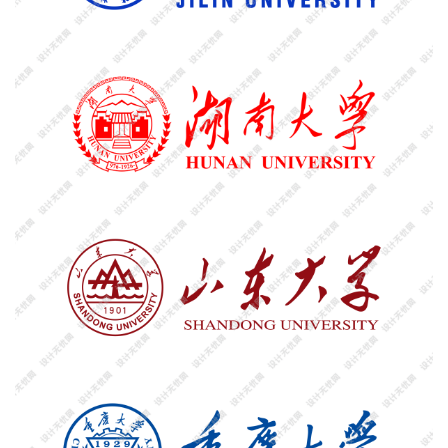
面
空
间
艺
登录
注册
术
工
业
素
材
竞
赛