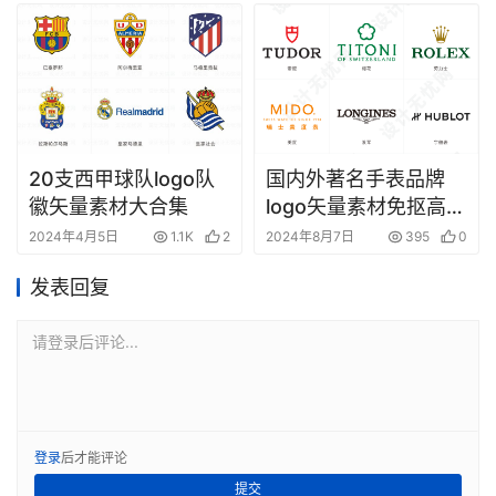
20支西甲球队logo队
国内外著名手表品牌
徽矢量素材大合集
logo矢量素材免抠高清
图Ai,PNG源文件
2024年4月5日
1.1K
2
2024年8月7日
395
0
发表回复
请登录后评论...
登录
后才能评论
提交