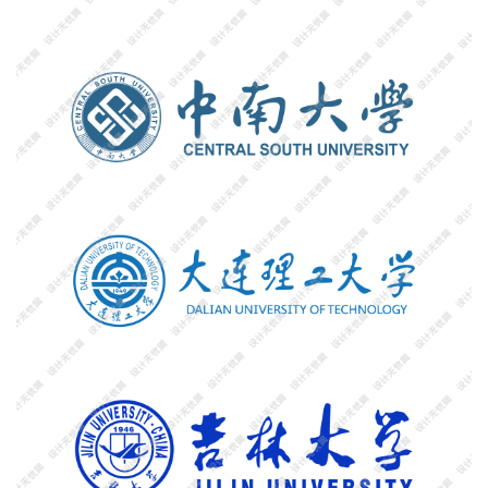
首
页
资
讯
平