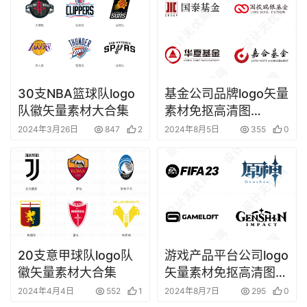
30支NBA篮球队logo
基金公司品牌logo矢量
队徽矢量素材大合集
素材免抠高清图
Ai,PNG源文件
2024年3月26日
847
2
2024年8月5日
355
0
20支意甲球队logo队
游戏产品平台公司logo
徽矢量素材大合集
矢量素材免抠高清图
Ai,PNG源文件
2024年4月4日
552
1
2024年8月7日
295
0