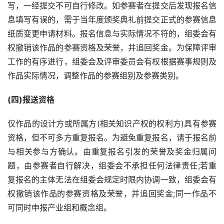
写，一经提交不可自行修改。如参赛者在提交后发现报名信
页
息填写有误的，需于当年度颁奖典礼前提交正式的参赛信息
纸质变更申请材料。报名信息与实际情况不符的，组委会有
资
权撤销该作品的参赛资格及荣誉，并追回奖金。为保障评审
讯
工作的有序进行，组委会及评审委员会有权根据赛事规则及
作品实际情况，调整作品的参赛组别及参赛类别。
平
面
(四)报送资格
空
仅作品的设计方或所属方(相关知识产权的权利方)具有参赛
间
资格，但不可多方重复报名。为避免重复报名，请于报名前
与相关参与方确认。由重复报名引发的荣誉及奖金归属问
艺
登录
注册
题，由参赛者自行解决，组委会不承担任何法律责任;若重
术
复报名的主体无法在组委会规定时限内协调一致，组委会有
权撤销该作品的参赛资格及荣誉，并追回奖金;同一作品不
工
可同时申报产业组和概念组。
业