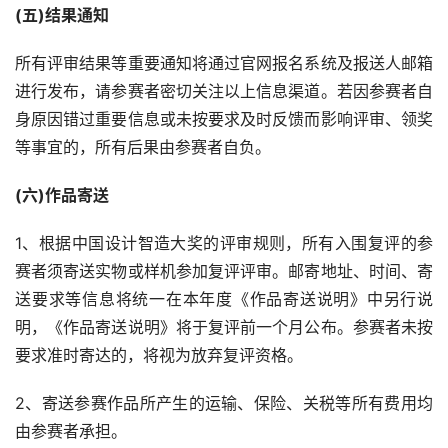
(五)结果通知
素
材
所有评审结果等重要通知将通过官网报名系统及报送人邮箱
进行发布，请参赛者密切关注以上信息渠道。若因参赛者自
竞
身原因错过重要信息或未按要求及时反馈而影响评审、领奖
赛
等事宜的，所有后果由参赛者自负。
(六)作品寄送
1、根据中国设计智造大奖的评审规则，所有入围复评的参
赛者须寄送实物或样机参加复评评审。邮寄地址、时间、寄
送要求等信息将统一在本年度《作品寄送说明》中另行说
明，《作品寄送说明》将于复评前一个月公布。参赛者未按
要求准时寄达的，将视为放弃复评资格。
2、寄送参赛作品所产生的运输、保险、关税等所有费用均
由参赛者承担。