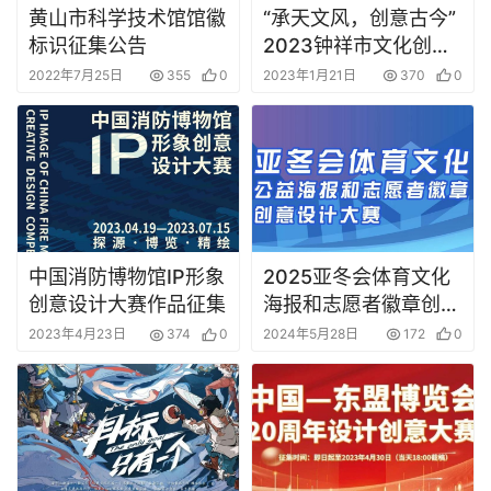
黄山市科学技术馆馆徽
“承天文风，创意古今”
标识征集公告
2023钟祥市文化创意
设计大赛征集
2022年7月25日
355
0
2023年1月21日
370
0
2025亚冬会体育文化
中国消防博物馆IP形象
海报和志愿者徽章创意
创意设计大赛作品征集
设计大赛征集
2024年5月28日
172
0
2023年4月23日
374
0